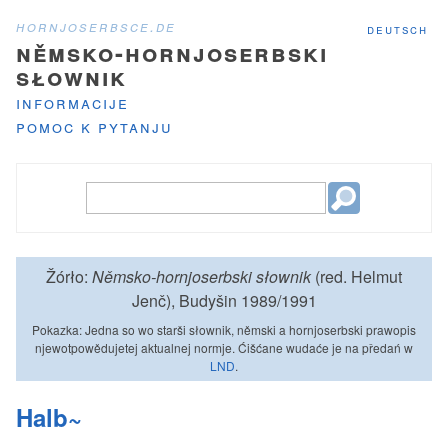
hornjoserbsce.de
deutsch
němsko-hornjoserbski
słownik
informacije
pomoc k pytanju
Žórło:
Němsko-hornjoserbski słownik
(red. Helmut
Jenč), Budyšin 1989/1991
Pokazka: Jedna so wo starši słownik, němski a hornjoserbski prawopis
njewotpowědujetej aktualnej normje. Ćišćane wudaće je na předań w
LND
.
Halb~