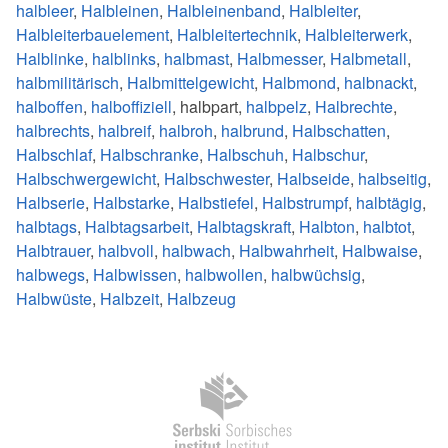
halbleer
,
Halbleinen
,
Halbleinenband
,
Halbleiter
,
Halbleiterbauelement
,
Halbleitertechnik
,
Halbleiterwerk
,
Halblinke
,
halblinks
,
halbmast
,
Halbmesser
,
Halbmetall
,
halbmilitärisch
,
Halbmittelgewicht
,
Halbmond
,
halbnackt
,
halboffen
,
halboffiziell
, halbpart,
halbpelz
,
Halbrechte
,
halbrechts
,
halbreif
,
halbroh
,
halbrund
,
Halbschatten
,
Halbschlaf
,
Halbschranke
,
Halbschuh
,
Halbschur
,
Halbschwergewicht
,
Halbschwester
,
Halbseide
,
halbseitig
,
Halbserie
,
Halbstarke
,
Halbstiefel
,
Halbstrumpf
,
halbtägig
,
halbtags
,
Halbtagsarbeit
,
Halbtagskraft
,
Halbton
,
halbtot
,
Halbtrauer
,
halbvoll
,
halbwach
,
Halbwahrheit
,
Halbwaise
,
halbwegs
,
Halbwissen
,
halbwollen
,
halbwüchsig
,
Halbwüste
,
Halbzeit
,
Halbzeug