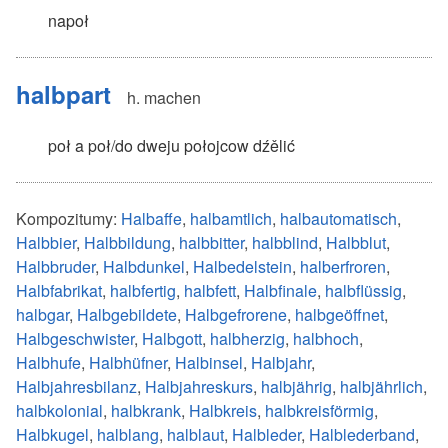
napoł
halbpart
h. machen
poł
a
poł
/
do
dweju
połojcow
dźělić
Kompozitumy:
Halbaffe
,
halbamtlich
,
halbautomatisch
,
Halbbier
,
Halbbildung
,
halbbitter
,
halbblind
,
Halbblut
,
Halbbruder
,
Halbdunkel
,
Halbedelstein
,
halberfroren
,
Halbfabrikat
,
halbfertig
,
halbfett
,
Halbfinale
,
halbflüssig
,
halbgar
,
Halbgebildete
,
Halbgefrorene
,
halbgeöffnet
,
Halbgeschwister
,
Halbgott
,
halbherzig
,
halbhoch
,
Halbhufe
,
Halbhüfner
,
Halbinsel
,
Halbjahr
,
Halbjahresbilanz
,
Halbjahreskurs
,
halbjährig
,
halbjährlich
,
halbkolonial
,
halbkrank
,
Halbkreis
,
halbkreisförmig
,
Halbkugel
,
halblang
,
halblaut
,
Halbleder
,
Halblederband
,