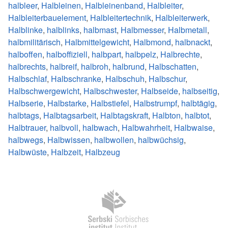
halbleer
,
Halbleinen
,
Halbleinenband
,
Halbleiter
,
Halbleiterbauelement
,
Halbleitertechnik
,
Halbleiterwerk
,
Halblinke
,
halblinks
,
halbmast
,
Halbmesser
,
Halbmetall
,
halbmilitärisch
,
Halbmittelgewicht
,
Halbmond
,
halbnackt
,
halboffen
,
halboffiziell
,
halbpart
,
halbpelz
,
Halbrechte
,
halbrechts
,
halbreif
,
halbroh
,
halbrund
,
Halbschatten
,
Halbschlaf
,
Halbschranke
,
Halbschuh
,
Halbschur
,
Halbschwergewicht
,
Halbschwester
,
Halbseide
,
halbseitig
,
Halbserie
,
Halbstarke
,
Halbstiefel
,
Halbstrumpf
,
halbtägig
,
halbtags
,
Halbtagsarbeit
,
Halbtagskraft
,
Halbton
,
halbtot
,
Halbtrauer
,
halbvoll
,
halbwach
,
Halbwahrheit
,
Halbwaise
,
halbwegs
,
Halbwissen
,
halbwollen
,
halbwüchsig
,
Halbwüste
,
Halbzeit
,
Halbzeug