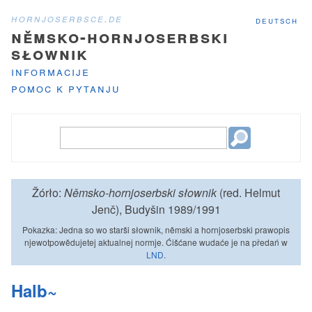
hornjoserbsce.de
deutsch
němsko-hornjoserbski
słownik
informacije
pomoc k pytanju
Žórło:
Němsko-hornjoserbski słownik
(red. Helmut
Jenč), Budyšin 1989/1991
Pokazka: Jedna so wo starši słownik, němski a hornjoserbski prawopis
njewotpowědujetej aktualnej normje. Ćišćane wudaće je na předań w
LND
.
Halb~