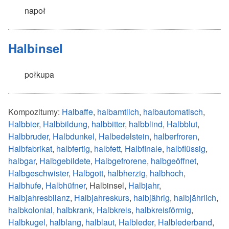
napoł
Halbinsel
połkupa
Kompozitumy:
Halbaffe
,
halbamtlich
,
halbautomatisch
,
Halbbier
,
Halbbildung
,
halbbitter
,
halbblind
,
Halbblut
,
Halbbruder
,
Halbdunkel
,
Halbedelstein
,
halberfroren
,
Halbfabrikat
,
halbfertig
,
halbfett
,
Halbfinale
,
halbflüssig
,
halbgar
,
Halbgebildete
,
Halbgefrorene
,
halbgeöffnet
,
Halbgeschwister
,
Halbgott
,
halbherzig
,
halbhoch
,
Halbhufe
,
Halbhüfner
, Halbinsel,
Halbjahr
,
Halbjahresbilanz
,
Halbjahreskurs
,
halbjährig
,
halbjährlich
,
halbkolonial
,
halbkrank
,
Halbkreis
,
halbkreisförmig
,
Halbkugel
,
halblang
,
halblaut
,
Halbleder
,
Halblederband
,