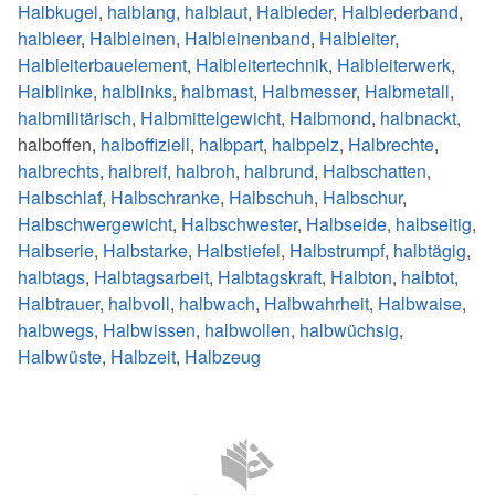
Halbkugel
,
halblang
,
halblaut
,
Halbleder
,
Halblederband
,
halbleer
,
Halbleinen
,
Halbleinenband
,
Halbleiter
,
Halbleiterbauelement
,
Halbleitertechnik
,
Halbleiterwerk
,
Halblinke
,
halblinks
,
halbmast
,
Halbmesser
,
Halbmetall
,
halbmilitärisch
,
Halbmittelgewicht
,
Halbmond
,
halbnackt
,
halboffen,
halboffiziell
,
halbpart
,
halbpelz
,
Halbrechte
,
halbrechts
,
halbreif
,
halbroh
,
halbrund
,
Halbschatten
,
Halbschlaf
,
Halbschranke
,
Halbschuh
,
Halbschur
,
Halbschwergewicht
,
Halbschwester
,
Halbseide
,
halbseitig
,
Halbserie
,
Halbstarke
,
Halbstiefel
,
Halbstrumpf
,
halbtägig
,
halbtags
,
Halbtagsarbeit
,
Halbtagskraft
,
Halbton
,
halbtot
,
Halbtrauer
,
halbvoll
,
halbwach
,
Halbwahrheit
,
Halbwaise
,
halbwegs
,
Halbwissen
,
halbwollen
,
halbwüchsig
,
Halbwüste
,
Halbzeit
,
Halbzeug