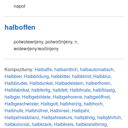
napoł
halboffen
połwotewrjeny
,
połwočinjeny
, n.
wotewrjeny
/
wočinjeny
Kompozitumy:
Halbaffe
,
halbamtlich
,
halbautomatisch
,
Halbbier
,
Halbbildung
,
halbbitter
,
halbblind
,
Halbblut
,
Halbbruder
,
Halbdunkel
,
Halbedelstein
,
halberfroren
,
Halbfabrikat
,
halbfertig
,
halbfett
,
Halbfinale
,
halbflüssig
,
halbgar
,
Halbgebildete
,
Halbgefrorene
,
halbgeöffnet
,
Halbgeschwister
,
Halbgott
,
halbherzig
,
halbhoch
,
Halbhufe
,
Halbhüfner
,
Halbinsel
,
Halbjahr
,
Halbjahresbilanz
,
Halbjahreskurs
,
halbjährig
,
halbjährlich
,
halbkolonial
,
halbkrank
,
Halbkreis
,
halbkreisförmig
,