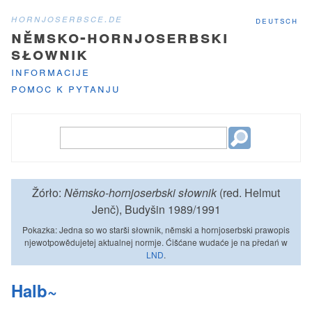
hornjoserbsce.de
deutsch
němsko-hornjoserbski
słownik
informacije
pomoc k pytanju
Žórło:
Němsko-hornjoserbski słownik
(red. Helmut
Jenč), Budyšin 1989/1991
Pokazka: Jedna so wo starši słownik, němski a hornjoserbski prawopis
njewotpowědujetej aktualnej normje. Ćišćane wudaće je na předań w
LND
.
Halb~